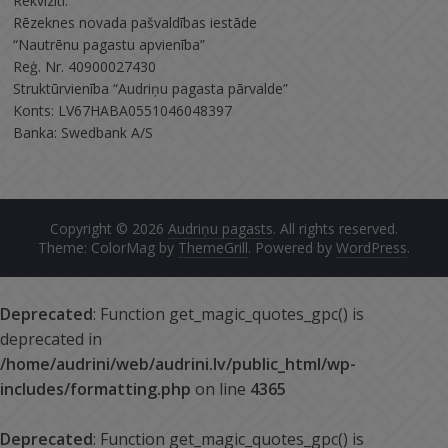
Rekvizīti:
Rēzeknes novada pašvaldības iestāde
“Nautrēnu pagastu apvienība”
Reģ. Nr. 40900027430
Struktūrvienība “Audriņu pagasta pārvalde”
Konts: LV67HABA0551046048397
Banka: Swedbank A/S
Copyright © 2026
Audriņu pagasts
. All rights reserved.
Theme: ColorMag by
ThemeGrill
. Powered by
WordPress
.
Deprecated
: Function get_magic_quotes_gpc() is
deprecated in
/home/audrini/web/audrini.lv/public_html/wp-
includes/formatting.php
on line
4365
Deprecated
: Function get_magic_quotes_gpc() is