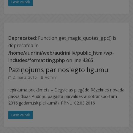
Lasīt vairāk
Deprecated
: Function get_magic_quotes_gpc() is
deprecated in
/home/audrini/web/audrini.lv/public_html/wp-
includes/formatting.php
on line
4365
Paziņojums par noslēgto līgumu
2. marts, 2016
Admin
Iepirkuma priekšmets – Degvielas piegāde Rēzeknes novada
pašvaldības Audriņu pagasta pārvaldes autotransportam
2016.gadam.(sk.pielikumā). PPNL 02.03.2016
Lasīt vairāk