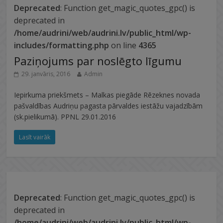
Deprecated
: Function get_magic_quotes_gpc() is
deprecated in
/home/audrini/web/audrini.lv/public_html/wp-
includes/formatting.php
on line
4365
Paziņojums par noslēgto līgumu
29. janvāris, 2016
Admin
Iepirkuma priekšmets – Malkas piegāde Rēzeknes novada
pašvaldības Audriņu pagasta pārvaldes iestāžu vajadzībām
(sk.pielikumā). PPNL 29.01.2016
Lasīt vairāk
Deprecated
: Function get_magic_quotes_gpc() is
deprecated in
/home/audrini/web/audrini.lv/public_html/wp-