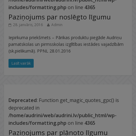
includes/formatting.php
on line
4365
Paziņojums par noslēgto līgumu
28. janvāris, 2016
Admin
Iepirkuma priekšmets – Pārikas produktu piegāde Audriņu
pamatskolas un pirmsskolas izglītības iestādes vajadzībām
(sk.pielikumā). PPNL 28.01.2016
Lasīt vairāk
Deprecated
: Function get_magic_quotes_gpc() is
deprecated in
/home/audrini/web/audrini.lv/public_html/wp-
includes/formatting.php
on line
4365
Paziņojums par plānoto līgumu