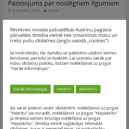
Paziņojums par noslēgtiem līgumiem
3. oktobris, 2016
Admin
Iepirkuma priekšmets – Pārikas produktu piegāde Audriņu
pamatskolas un pirmsskolas izglītības iestādes vajadzībām
Rēzeknes novada pašvaldības Audriņu pagasta
pārvaldes tīmekļa vietnē tiek izmantotas mūsu un
(sk.pielikumā). PPNL 03.10.2016
trešo pušu sīkdatnes (angļu valodā „cookies”)
Lasīt vairāk
lai nodrošinātu tās darbību un palīdzētu uzlabot vietnes
lietošanas pieredzi un kvalitāti. Lai uzzinātu vairāk par
mūsu sīkdatņu politiku, lūdzam noklikšķināt uz pogas
“Vairāk informācijas”.
Deprecated
: Function get_magic_quotes_gpc() is
deprecated in
Vairāk informācijas
PIEKRĪTU
NEPIEKRĪTU
/home/audrini/web/audrini.lv/public_html/wp-
includes/formatting.php
on line
4365
Jūs varat piekrist visām sīkdatnēm, noklikšķinot uz pogas
Paziņojums par plānoto līgumu
“Piekrītu” vai noraidīt, noklikšķinot uz pogas “Nepiekrītu”.
Ja tīmekļa vietnes lietotājs noklikšķina uz pogas
6. septembris, 2016
Admin
“Nepiekrītu”, tīmekļa vietnē saglabājas tehniskās
sīkdatnes, kuras ir nepieciešamas, lai nodrošinātu