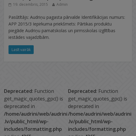
19. decembris, 2015
Admin
Pasūtītājs: Audriņu pagasta pārvalde Identifikācijas numurs:
APP 2015/3 Iepirkuma priekšmets: Pārtikas produktu
piegāde Audriņu pamatskolas un pirmsskolas izglītības
iestādes vajadzībām.
Lasīt vairāk
Deprecated
: Function
Deprecated
: Function
get_magic_quotes_gpc() is
get_magic_quotes_gpc() is
deprecated in
deprecated in
/home/audrini/web/audrini
/home/audrini/web/audrini
.lv/public_html/wp-
.lv/public_html/wp-
includes/formatting.php
includes/formatting.php