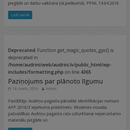
piegāde un darbu vaikšana (sk.pielikumā). PPNL 14.04.2016
Lasīt vairāk
Deprecated
: Function get_magic_quotes_gpc() is
deprecated in
/home/audrini/web/audrini.lv/public_html/wp-
includes/formatting.php
on line
4365
Paziņojums par plānoto līgumu
18. marts, 2016
Admin
Pasūtītājs: Audriņu pagasta pārvalde Identifikācijas numurs:
APP 2016/3 Iepirkuma priekšmets: Rēzeknes novada
pašvaldības Audriņu pagasta ceļu uzturēšanai nepieciešamo
materiālu piegāde un